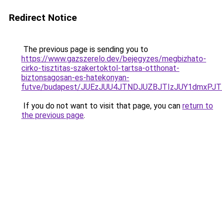
Redirect Notice
The previous page is sending you to
https://www.gazszerelo.dev/bejegyzes/megbizhato-
cirko-tisztitas-szakertoktol-tartsa-otthonat-
biztonsagosan-es-hatekonyan-
futve/budapest/JUEzJUU4JTNDJUZBJTIzJUY1dmxP
If you do not want to visit that page, you can
return to
the previous page
.