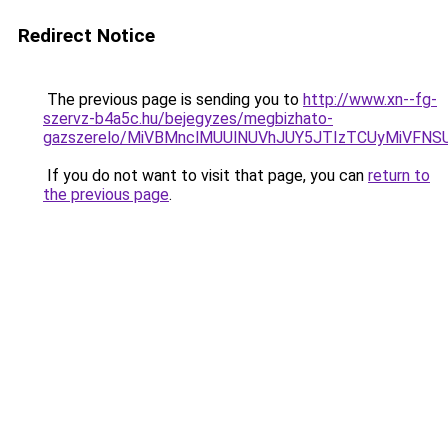
Redirect Notice
The previous page is sending you to
http://www.xn--fg-
szervz-b4a5c.hu/bejegyzes/megbizhato-
gazszerelo/MiVBMnclMUUlNUVhJUY5JTIzTCUyMiVFN
If you do not want to visit that page, you can
return to
the previous page
.