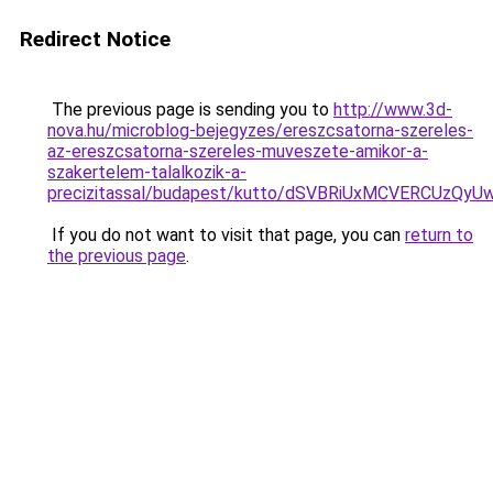
Redirect Notice
The previous page is sending you to
http://www.3d-
nova.hu/microblog-bejegyzes/ereszcsatorna-szereles-
az-ereszcsatorna-szereles-muveszete-amikor-a-
szakertelem-talalkozik-a-
precizitassal/budapest/kutto/dSVBRiUxMCVERCU
If you do not want to visit that page, you can
return to
the previous page
.