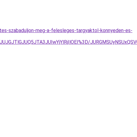
rites-szabaduljon-meg-a-felesleges-targyaktol-konnyeden-es-
FJUJGJTlGJUQ5JTA3JUIwYjYlRjIlOEI%3D/JURGMSUyNSUxQ