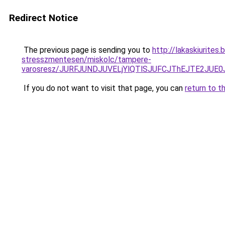
Redirect Notice
The previous page is sending you to
http://lakaskiurite
stresszmentesen/miskolc/tampere-
varosresz/JURFJUNDJUVELjYlQTlSJUFCJThEJTE2JU
If you do not want to visit that page, you can
return to t