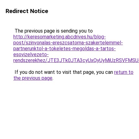
Redirect Notice
The previous page is sending you to
http://keresomarketing.abcdrives.hu/blog-
post/szinvonalas-ereszcsatorna-szakertelemmel-
partnerunktol-a-tokeletes-megoldas-a-tartos-
esovizelvezeto-
rendszerekhez/JTE3JTk0JTA3cyUxQyUyMiUzRSVFM
If you do not want to visit that page, you can
return to
the previous page
.