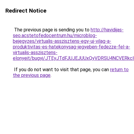
Redirect Notice
The previous page is sending you to
http://havidijas-
seo.acstetofedocentrum.hu/microblog-
bejegyzes/virtualis-asszisztens-egy-uj-vilag-a-
produktivitas-es-hatekonysag-jegyeben-fedezze-fel-a-
virtualis-asszisztens-
elonyeit/bugyi/JTEyJTdFJUJEJUUxQyVDRSU4NCVERk
If you do not want to visit that page, you can
return to
the previous page
.